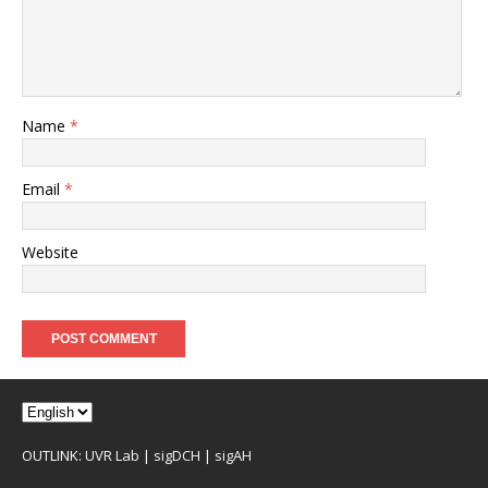
Name
*
Email
*
Website
OUTLINK:
UVR Lab
|
sigDCH
|
sigAH